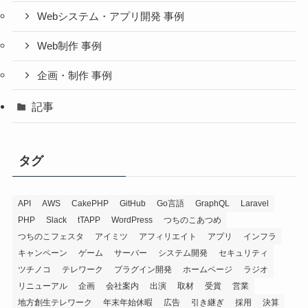
Webシステム・アプリ開発 事例
Web制作 事例
企画・制作 事例
記事
タグ
API
AWS
CakePHP
GitHub
Go言語
GraphQL
Laravel
PHP
Slack
tTAPP
WordPress
つちのこあつめ
つちのこフェスタ
アイミツ
アフィリエイト
アプリ
インフラ
キャンペーン
ゲーム
サーバー
システム開発
セキュリティ
ツチノコ
テレワーク
プラグイン開発
ホームページ
ラジオ
リニューアル
企画
会社案内
出演
取材
受賞
営業
地方創生テレワーク
年末年始休暇
広告
引き継ぎ
採用
決算